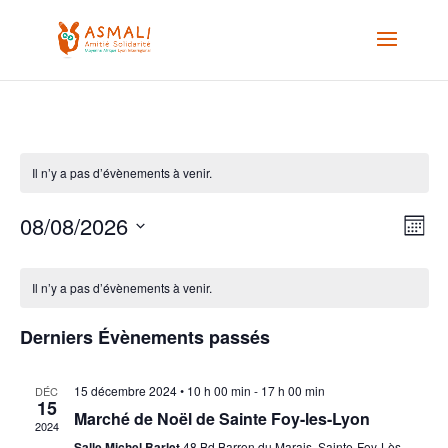
Il n’y a pas d’évènements à venir.
Nav
Nav
08/08/2026
Mois
de
par
Sélectionnez
vu
Calendrier
cons
une
Év
de
Il n’y a pas d’évènements à venir.
date.
Évènements
Derniers Évènements passés
15 décembre 2024 • 10 h 00 min
-
17 h 00 min
DÉC
15
Marché de Noël de Sainte Foy-les-Lyon
2024
Salle Michel Barlet
48 Bd Barron du Marais, Sainte-Foy-Lès-